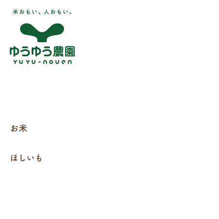
アイガモロボット
ゆうゆう農園の冷やし焼
き芋🍠❄️
お米
ほしいも
さつまいも
SHOP