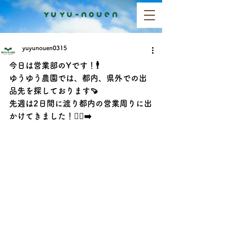
yuyunouen0315
今日は営業部のYです！🕴️
ゆうゆう農園では、都内、県外での出
品先を探しております🍠
先週は2日間に渡り都内の営業周りに出
かけてきました！🏃‍♂️‍➡️