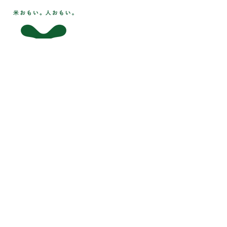
お得な大容量もありま
ゆうゆう農園の
す！🍠
き芋🍠❄️
お米
ほしいも
さつまいも
SHOP