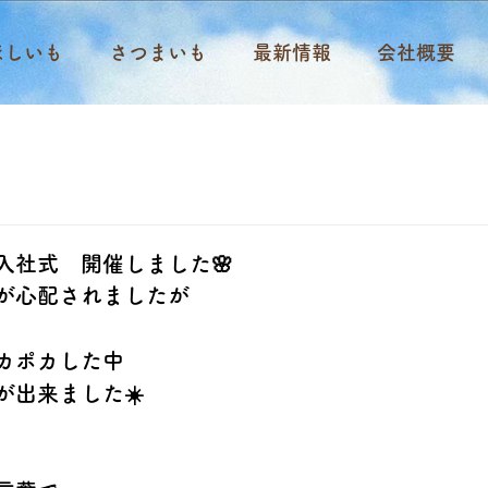
ほしいも
さつまいも
最新情報
会社概要
入社式 開催しました🌸
が心配されましたが
カポカした中
が出来ました☀️