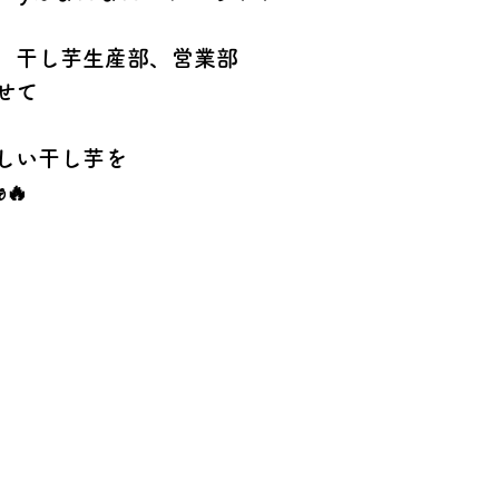
、干し芋生産部、営業部
せて
しい干し芋を
🔥