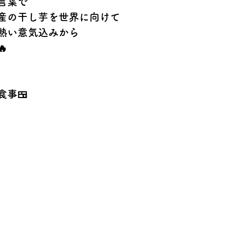
言葉で
産の干し芋を世界に向けて
熱い意気込みから

事🍱