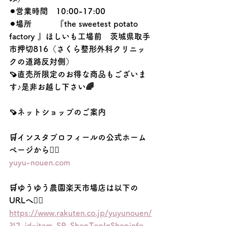
⚫︎営業時間　10:00-17:00
⚫︎場所　　　『the sweetest potato 
factory 』ほしいも工場前　茨城県取手
市押切816（さくら整形外科クリニッ
クの道路反対側）
🍠直売所限定のお得な商品もございま
す♪是非お越し下さい🌈
🍠ネットショップのご案内
🛒インスタプロフィールの公式ホーム
ページから💁‍♀️
yuyu-nouen.com
🛒ゆうゆう農園楽天市場店は以下の
URLへ💁‍♀️
https://www.rakuten.co.jp/yuyunouen/
?l2-id=item_SP_ShopTopInShopinfo