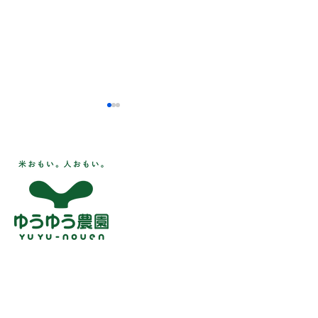
アイガモロボット🤖🌾
🌻ほしいも直売
カレンダー