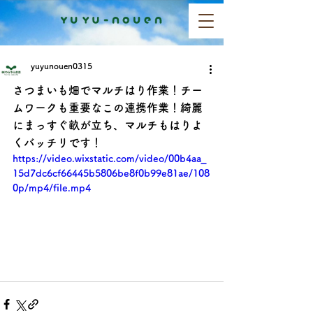
yuyunouen0315
さつまいも畑でマルチはり作業！チー
ムワークも重要なこの連携作業！綺麗
にまっすぐ畝が立ち、マルチもはりよ
くバッチリです！　　　　
https://video.wixstatic.com/video/00b4aa_
15d7dc6cf66445b5806be8f0b99e81ae/108
0p/mp4/file.mp4