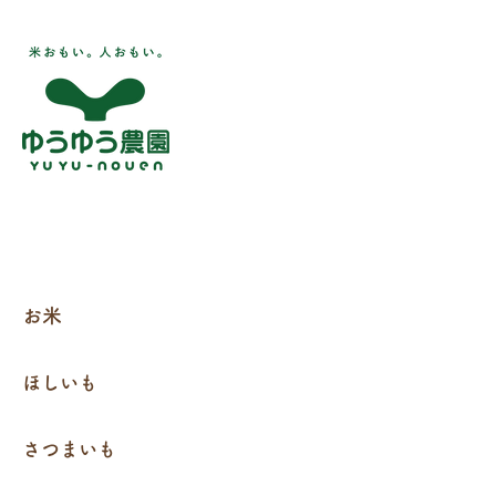
お得な大容量もありま
ゆうゆう農園の
す！🍠
き芋🍠❄️
お米
ほしいも
さつまいも