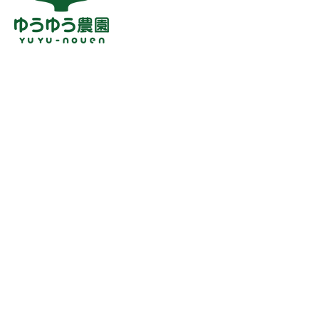
お得な大容量もありま
ゆうゆう農園の
す！🍠
き芋🍠❄️
お米
ほしいも
さつまいも
SHOP
最新情報